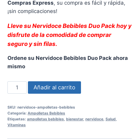
Compras Express
, su compra es fácil y rápida,
¡sin complicaciones!
Lleve su
Nervidoce Bebibles Duo Pack
hoy y
disfrute de la comodidad de comprar
seguro y sin filas.
Ordene su Nervidoce Bebibles Duo Pack ahora
mismo
Nervidoce
Añadir al carrito
Bebibles
Duo
SKU:
nervidoce-ampolletas-bebibles
Pack
Categoría:
Ampolletas Bebibles
-
Etiquetas:
ampolletas bebibles
,
bienestar
,
nervidoce
,
Salud
,
Vitaminas
24
Ampolletas