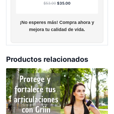
E
E
$
53.00
$
35.00
l
l
p
p
r
r
¡No esperes más! Compra ahora y
e
e
mejora tu calidad de vida.
c
c
i
i
o
o
o
a
r
c
Productos relacionados
i
t
g
u
i
a
n
l
a
e
l
s
e
:
r
$
a
3