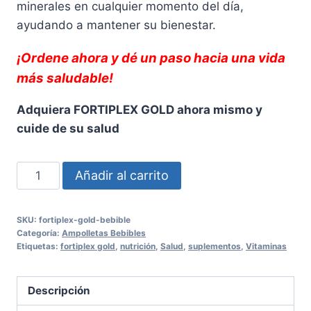
minerales en cualquier momento del día,
ayudando a mantener su bienestar.
¡Ordene ahora y dé un paso hacia una vida
más saludable!
Adquiera FORTIPLEX GOLD ahora mismo y
cuide de su salud
FORTIPLEX
Añadir al carrito
GOLD
SOLUCION
SKU:
fortiplex-gold-bebible
ORAL
Categoría:
Ampolletas Bebibles
-
Etiquetas:
fortiplex gold
,
nutrición
,
Salud
,
suplementos
,
Vitaminas
12
Sobres
Descripción
Nutrición