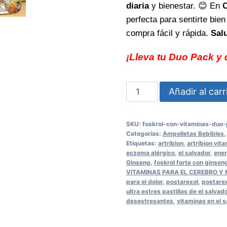
diaria
y bienestar. 😊 En
perfecta para sentirte bie
compra fácil y rápida.
Sal
¡Lleva tu Duo Pack y 
FOSKROL
Añadir al carr
Con
Vitaminas
SKU:
foskrol-con-vitaminas-duo
Duo
Categorías:
Ampolletas Bebibles
Pack
Etiquetas:
artribion
,
artribion vit
eczema alérgico
,
el salvador
,
ener
energía
Ginseng
,
foskrol forte con ginsen
diaria
VITAMINAS PARA EL CEREBRO Y 
para el dolor
,
postarexol
,
postarex
para
ultra estres pastillas de el salvad
tu
desestresantes
,
vitaminas en el 
bienestar
impulsa