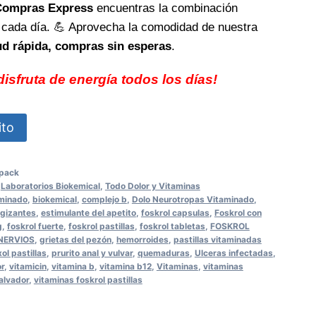
Compras Express
encuentras la combinación
n cada día. 💪 Aprovecha la comodidad de nuestra
ud rápida, compras sin esperas
.
disfruta de energía todos los días!
ito
-pack
,
Laboratorios Biokemical
,
Todo Dolor y Vitaminas
aminado
,
biokemical
,
complejo b
,
Dolo Neurotropas Vitaminado
,
gizantes
,
estimulante del apetito
,
foskrol capsulas
,
Foskrol con
g
,
foskrol fuerte
,
foskrol pastillas
,
foskrol tabletas
,
FOSKROL
NERVIOS
,
grietas del pezón
,
hemorroides
,
pastillas vitaminadas
ol pastillas
,
prurito anal y vulvar
,
quemaduras
,
Ulceras infectadas
,
or
,
vitamicin
,
vitamina b
,
vitamina b12
,
Vitaminas
,
vitaminas
salvador
,
vitaminas foskrol pastillas