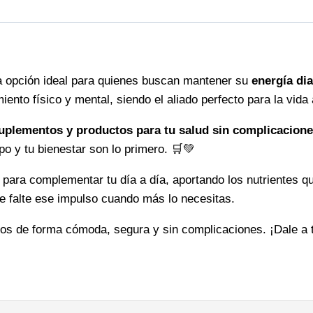
tu
vitalidad
cada
día
la opción ideal para quienes buscan mantener su
energía dia
cantidad
nto físico y mental, siendo el aliado perfecto para la vida 
uplementos y productos para tu salud sin complicacione
po y tu bienestar son lo primero. 🛒💚
para complementar tu día a día, aportando los nutrientes q
te falte ese impulso cuando más lo necesitas.
tos de forma cómoda, segura y sin complicaciones. ¡Dale a 