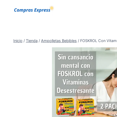
Saltar
al
Contenido
Inicio
/
Tienda
/
Ampolletas Bebibles
/
FOSKROL Con Vitamina