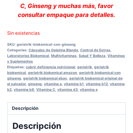
C, Ginseng y muchas más, favor
consultar empaque para detalles.
Sin existencias
SKU:
geriatrik-biokemical-con-ginseng
Categorías:
Cápsulas de Gelatina Blanda
,
Control de Estres
,
Laboratorios Biokemical
,
Multivitaminas
,
Salud Y Belleza
,
Vitaminas
y Suplementos
Etiquetas:
cubrir deficiencia nutricional
,
geriatrik
,
geriatrik
biokemical
,
geriatrik biokemical amazon
,
geriatrik biokemical con
ginseng
,
geriatrik biokemical ebay
,
geriatrik biokemical original de
el salvador
,
ginseng
,
vitamina a
,
vitamina b1
,
vitamina b12
,
vitamina
b2
,
vitamina b6
,
Vitamina C
,
vitamina d3
,
vitamina e
Descripción
Descripción