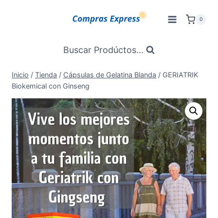
Saltar
al
0
Contenido
Buscar Prodúctos...
Inicio
/
Tienda
/
Cápsulas de Gelatina Blanda
/
GERIATRIK
Biokemical con Ginseng