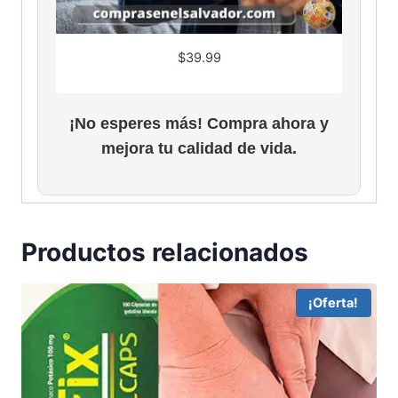
e
:
r
$
a
3
$
39.99
:
5
$
.
5
0
¡No esperes más! Compra ahora y
3
0
.
.
mejora tu calidad de vida.
0
0
.
Productos relacionados
¡Oferta!