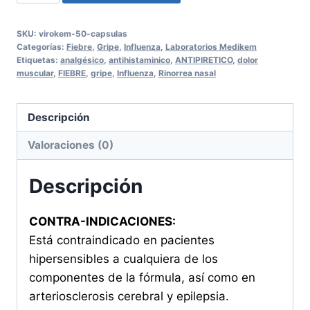
50
Cápsulas
SKU:
virokem-50-capsulas
cantidad
Categorías:
Fiebre
,
Gripe
,
Influenza
,
Laboratorios Medikem
Etiquetas:
analgésico
,
antihistaminico
,
ANTIPIRETICO
,
dolor
muscular
,
FIEBRE
,
gripe
,
Influenza
,
Rinorrea nasal
Descripción
Valoraciones (0)
Descripción
CONTRA-INDICACIONES:
Está contraindicado en pacientes
hipersensibles a cualquiera de los
componentes de la fórmula, así como en
arteriosclerosis cerebral y epilepsia.