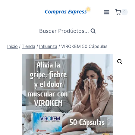
Saltar
al
0
Contenido
Buscar Prodúctos...
Inicio
/
Tienda
/
Influenza
/
VIROKEM 50 Cápsulas