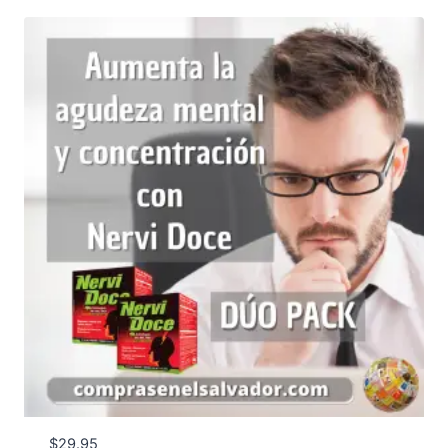
desde
$18.00
hasta
$48.00
$
29.95