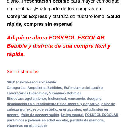
diario.
Presentación bebible
para mayor comodidad
en la rutina. ¡Hazlo parte de tus compras en
Compras Express
y disfruta de nuestro lema:
Salud
rápida, compras sin esperas
!
Adquiere ahora FOSKROL ESCOLAR
Bebible y disfruta de una compra fácil y
rápida.
Sin existencias
SKU:
foskrol-escolar-bebible
Categorías:
Ampolletas Bebibles
,
Estimulante del apetito
,
Laboratorios Biokemical
,
Vitaminas Bebibles
Etiquetas:
agotamiento
,
biokemical
,
cansancio
,
desgano
,
disminución en el rendimiento físico-mental y deportivo
,
dolor de
cabeza por exceso de estudio
,
energizantes
,
estudiantes en
general
,
falta de concentración
,
fatiga mental
,
FOSKROL ESCOLAR
,
para niños y jóvenes en edad escolar
,
perdida de memoria
,
vitaminas en el salvador