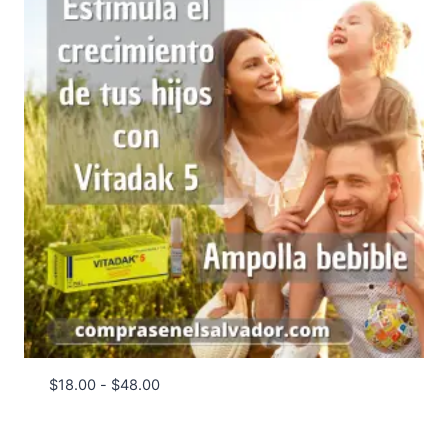
Rango
$
18.00
-
$
48.00
de
precios: