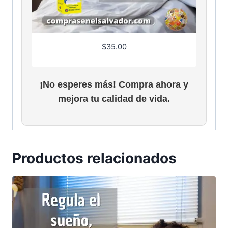
9
6
$
35.00
¡No esperes más! Compra ahora y
mejora tu calidad de vida.
Productos relacionados