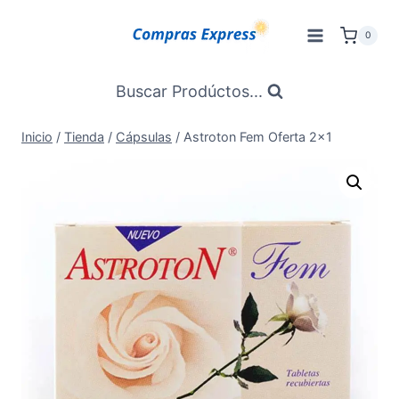
Saltar
al
0
Contenido
Buscar Prodúctos...
Inicio
/
Tienda
/
Cápsulas
/
Astroton Fem Oferta 2×1