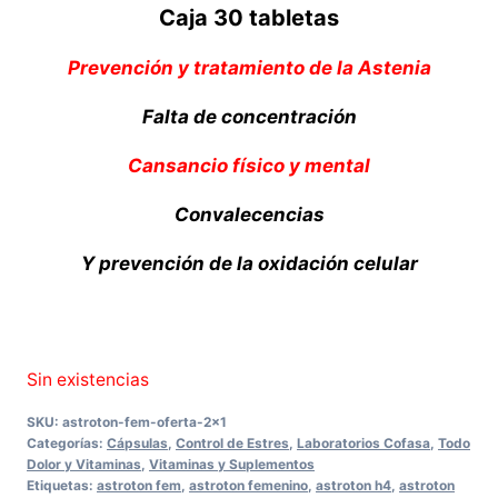
Caja 30 tabletas
Prevención y tratamiento de la Astenia
Falta de concentración
Cansancio físico y mental
Convalecencias
Y prevención de la oxidación celular
Sin existencias
SKU:
astroton-fem-oferta-2x1
Categorías:
Cápsulas
,
Control de Estres
,
Laboratorios Cofasa
,
Todo
Dolor y Vitaminas
,
Vitaminas y Suplementos
Etiquetas:
astroton fem
,
astroton femenino
,
astroton h4
,
astroton