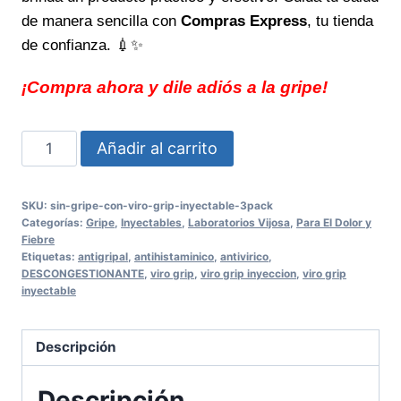
de manera sencilla con
Compras Express
, tu tienda
de confianza.
💉✨
¡Compra ahora y dile adiós a la gripe!
Sin
Añadir al carrito
gripe
con
SKU:
sin-gripe-con-viro-grip-inyectable-3pack
VIRO-
Categorías:
Gripe
,
Inyectables
,
Laboratorios Vijosa
,
Para El Dolor y
GRIP
Fiebre
Etiquetas:
antigripal
,
antihistaminico
,
antivirico
,
INYECTABLE
DESCONGESTIONANTE
,
viro grip
,
viro grip inyeccion
,
viro grip
3PACK,
inyectable
alivio
rápido
Descripción
y
eficaz
Descripción