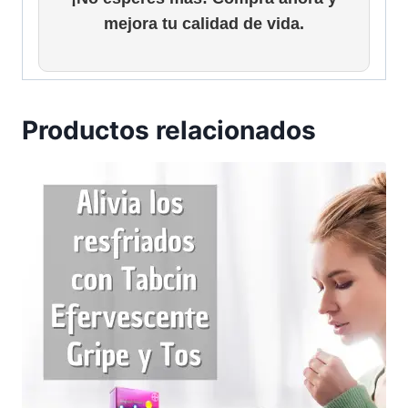
.
.
mejora tu calidad de vida.
0
0
.
Productos relacionados