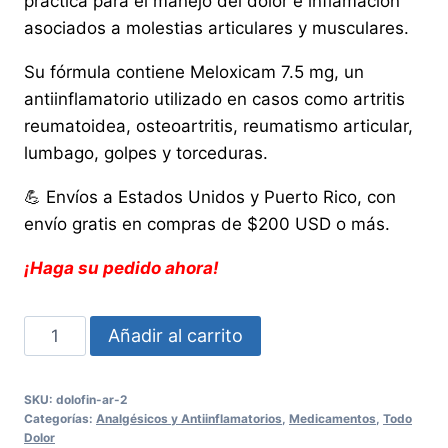
práctica para el manejo del dolor e inflamación
asociados a molestias articulares y musculares.
Su fórmula contiene Meloxicam 7.5 mg, un
antiinflamatorio utilizado en casos como artritis
reumatoidea, osteoartritis, reumatismo articular,
lumbago, golpes y torceduras.
💪 Envíos a Estados Unidos y Puerto Rico, con
envío gratis en compras de $200 USD o más.
¡Haga su pedido ahora!
Dolofin
Añadir al carrito
AR
50
SKU:
dolofin-ar-2
Tabletas
Categorías:
Analgésicos y Antiinflamatorios
,
Medicamentos
,
Todo
-
Dolor