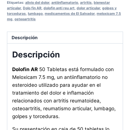
Etiquetas:
alivio del dolor
,
antiinflamatorio
,
artritis
,
bienestar
Apoyo
articular
,
Dolo fin AR
,
dolofin anti reu art
,
dolor articular
,
golpes y
para
torceduras
,
lumbago
,
medicamentos de El Salvador
,
meloxicam 7.5
mg
,
osteoartritis
Dolor
Articular
y
Descripción
Muscular
cantidad
Descripción
Dolofin AR
50 Tabletas está formulado con
Meloxicam 7.5 mg, un antiinflamatorio no
esteroideo utilizado para ayudar en el
tratamiento del dolor e inflamación
relacionados con artritis reumatoidea,
osteoartritis, reumatismo articular, lumbago,
golpes y torceduras.
Su presentación en caja de 50 tabletas lo