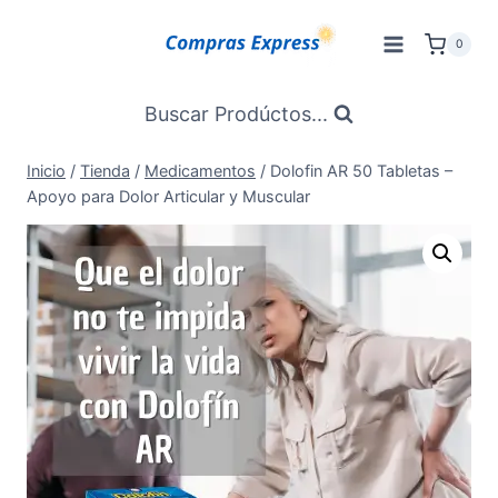
Saltar
al
0
Contenido
Buscar Prodúctos...
Inicio
/
Tienda
/
Medicamentos
/
Dolofin AR 50 Tabletas –
Apoyo para Dolor Articular y Muscular