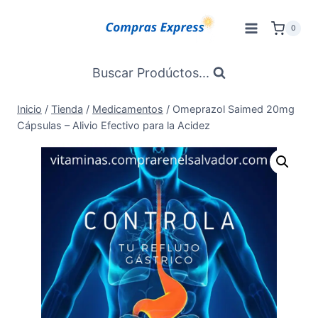
Saltar
al
0
Contenido
Buscar Prodúctos...
Inicio
/
Tienda
/
Medicamentos
/
Omeprazol Saimed 20mg
Cápsulas – Alivio Efectivo para la Acidez