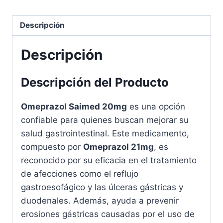
Efectivo
para
Descripción
la
Acidez
Descripción
cantidad
Descripción del Producto
Omeprazol Saimed 20mg
es una opción
confiable para quienes buscan mejorar su
salud gastrointestinal. Este medicamento,
compuesto por
Omeprazol 21mg
, es
reconocido por su eficacia en el tratamiento
de afecciones como el reflujo
gastroesofágico y las úlceras gástricas y
duodenales. Además, ayuda a prevenir
erosiones gástricas causadas por el uso de