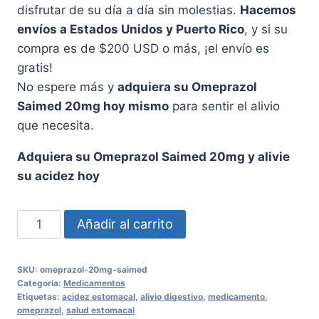
disfrutar de su día a día sin molestias.
Hacemos
envíos a Estados Unidos y Puerto Rico
, y si su
compra es de $200 USD o más, ¡el envío es
gratis!
No espere más y
adquiera su Omeprazol
Saimed 20mg hoy mismo
para sentir el alivio
que necesita.
Adquiera su Omeprazol Saimed 20mg y alivie
su acidez hoy
Omeprazol
Añadir al carrito
Saimed
20mg
SKU:
omeprazol-20mg-saimed
Cápsulas
Categoría:
Medicamentos
-
Etiquetas:
acidez estomacal
,
alivio digestivo
,
medicamento
,
omeprazol
,
salud estomacal
Alivio