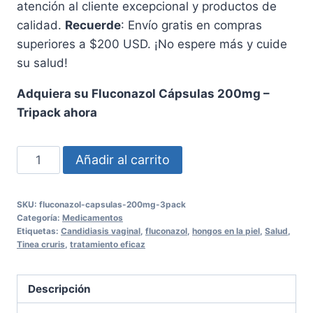
atención al cliente excepcional y productos de
calidad.
Recuerde
: Envío gratis en compras
superiores a $200 USD. ¡No espere más y cuide
su salud!
Adquiera su Fluconazol Cápsulas 200mg –
Tripack ahora
Fluconazol
Añadir al carrito
Cápsulas
200mg
SKU:
fluconazol-capsulas-200mg-3pack
-
Categoría:
Medicamentos
Tripack
Etiquetas:
Candidiasis vaginal
,
fluconazol
,
hongos en la piel
,
Salud
,
Tinea cruris
,
tratamiento eficaz
para
un
Tratamiento
Descripción
Eficaz