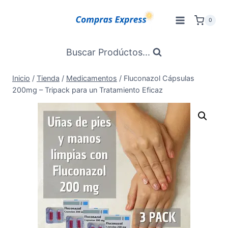
Saltar
al
0
Contenido
Buscar Prodúctos...
Inicio
/
Tienda
/
Medicamentos
/
Fluconazol Cápsulas
200mg – Tripack para un Tratamiento Eficaz