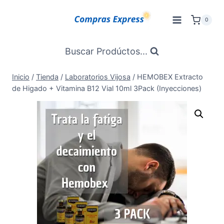
Saltar
al
0
Contenido
Buscar Prodúctos...
Inicio
/
Tienda
/
Laboratorios Vijosa
/
HEMOBEX Extracto
de Higado + Vitamina B12 Vial 10ml 3Pack (Inyecciones)