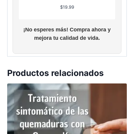
a
3
$
19.99
:
5
$
.
5
0
¡No esperes más! Compra ahora y
3
0
.
.
mejora tu calidad de vida.
0
0
.
Productos relacionados