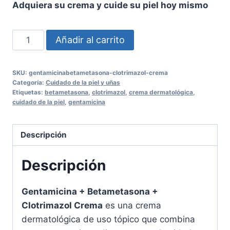
Adquiera su crema y cuide su piel hoy mismo
Gentamicina
Añadir al carrito
+
Betametasona
SKU:
gentamicinabetametasona-clotrimazol-crema
+
Categoría:
Cuidado de la piel y uñas
Clotrimazol
Etiquetas:
betametasona
,
clotrimazol
,
crema dermatológica
,
cuidado de la piel
,
gentamicina
Crema
30g
-
Descripción
3PACK
Cuidado
Descripción
Dermatológico
cantidad
Gentamicina + Betametasona +
Clotrimazol Crema
es una crema
dermatológica de uso tópico que combina