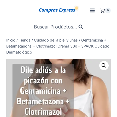
Saltar
al
0
Contenido
Buscar Prodúctos...
Inicio
/
Tienda
/
Cuidado de la piel y uñas
/
Gentamicina +
Betametasona + Clotrimazol Crema 30g – 3PACK Cuidado
Dermatológico