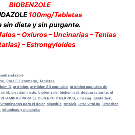
BIOBENZOLE
NDAZOLE
100mg/Tabletas
a sin dieta y sin purgante.
falos – Oxiuros – Uncinarias – Tenias
tarias) – Estrongyloides
-mebendazole
cal
,
Para El Estomago
,
Tabletas
rkem D
,
artribion
,
artribion 80 capsulas
,
artribion capsulas de
,
artribion vitaminado
,
biobenzole
,
biokemical
,
desparasitante
,
el
VITAMINAS PARA EL CEREBRO Y NERVIOS
,
ginseng
,
gludethon
,
 vitaminadas para el dolor
,
sinusitis
,
totalvit
,
ultra vital bk
,
ultrathon
,
,
vitaminas y minerales