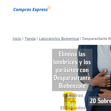
Saltar
al
Contenido
Inicio
/
Tienda
/
Laboratorios Biokemical
/
Desparasitante