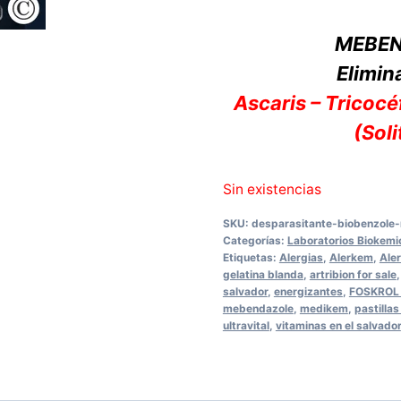
MEBE
Elimin
Ascaris – Tricocé
(Soli
Sin existencias
SKU:
desparasitante-biobenzole
Categorías:
Laboratorios Biokemi
Etiquetas:
Alergias
,
Alerkem
,
Ale
gelatina blanda
,
artribion for sale
salvador
,
energizantes
,
FOSKROL 
mebendazole
,
medikem
,
pastillas
ultravital
,
vitaminas en el salvador