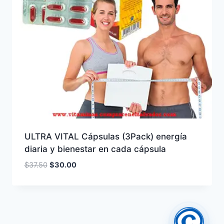
ULTRA VITAL Cápsulas (3Pack) energía
diaria y bienestar en cada cápsula
El
El
$
37.50
$
30.00
precio
precio
original
actual
era:
es:
$37.50.
$30.00.