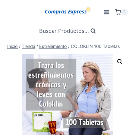
Saltar
al
0
Contenido
Buscar Prodúctos...
Inicio
/
Tienda
/
Estreñimiento
/
COLOKLIN 100 Tabletas