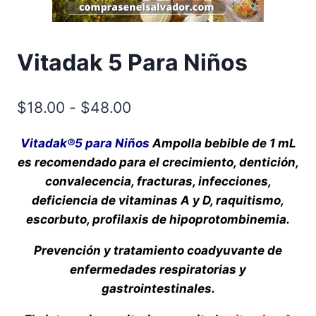
Vitadak 5 Para Niños
Rango
$
18.00
-
$
48.00
de
Vitadak®5 para Niños
Ampolla bebible de 1 mL
precios:
es recomendado para el crecimiento, dentición,
desde
convalecencia, fracturas, infecciones,
$18.00
deficiencia de vitaminas A y D, raquitismo,
escorbuto, profilaxis de hipoprotombinemia.
hasta
$48.00
Prevención y tratamiento coadyuvante de
enfermedades respiratorias y
gastrointestinales.