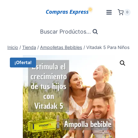
Saltar
al
0
Contenido
Buscar Prodúctos...
Inicio
/
Tienda
/
Ampolletas Bebibles
/
Vitadak 5 Para Niños
¡Oferta!