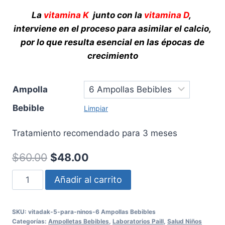
La
vitamina K
junto con la
vitamina D
,
interviene en el proceso para asimilar el calcio,
por lo que resulta esencial en las épocas de
crecimiento
Ampolla
Bebible
Limpiar
Tratamiento recomendado para 3 meses
El
El
$
60.00
$
48.00
precio
precio
Vitadak
Añadir al carrito
original
actual
5
Para
era:
es:
SKU:
vitadak-5-para-ninos-6 Ampollas Bebibles
Niños
Categorías:
Ampolletas Bebibles
,
Laboratorios Paill
,
Salud Niños
$60.00.
$48.00.