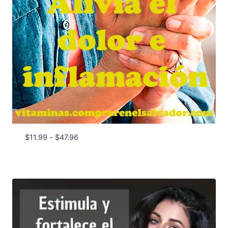
Rango
$
11.99
-
$
47.96
de
precios:
desde
$11.99
hasta
$47.96