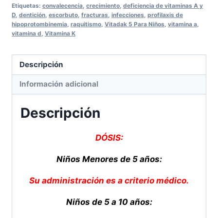
cantidad
Etiquetas:
convalecencia
,
crecimiento
,
deficiencia de vitaminas A y
D
,
dentición
,
escorbuto
,
fracturas
,
infecciones
,
profilaxis de
hipoprotombinemia
,
raquitismo
,
Vitadak 5 Para Niños
,
vitamina a
,
vitamina d
,
Vitamina K
Descripción
Información adicional
Descripción
DÓSIS:
Niños Menores de 5 años:
Su administración es a criterio médico.
Niños de 5 a 10 años: