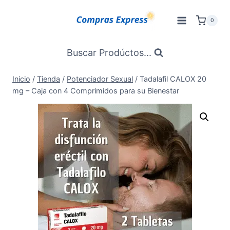
Saltar
al
0
Contenido
Buscar Prodúctos...
Inicio
/
Tienda
/
Potenciador Sexual
/
Tadalafil CALOX 20
mg – Caja con 4 Comprimidos para su Bienestar