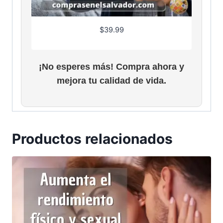
r
$
a
3
$
39.99
:
5
$
.
5
0
¡No esperes más! Compra ahora y
3
0
.
.
mejora tu calidad de vida.
0
0
.
Productos relacionados