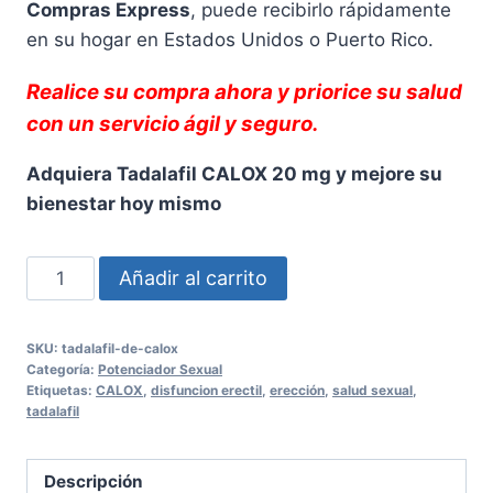
Compras Express
, puede recibirlo rápidamente
en su hogar en Estados Unidos o Puerto Rico.
Realice su compra ahora y priorice su salud
con un servicio ágil y seguro.
Adquiera Tadalafil CALOX 20 mg y mejore su
bienestar hoy mismo
Tadalafil
Añadir al carrito
CALOX
20
SKU:
tadalafil-de-calox
mg
Categoría:
Potenciador Sexual
-
Etiquetas:
CALOX
,
disfuncion erectil
,
erección
,
salud sexual
,
tadalafil
Caja
con
4
Descripción