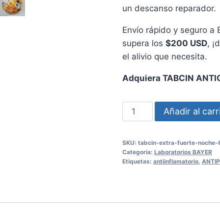
un descanso reparador.
Envío rápido y seguro a 
supera los
$200 USD
, ¡
el alivio que necesita.
Adquiera TABCIN ANTI
TABCIN
Añadir al carr
ANTIGRIPAL
EXTRA
SKU:
tabcin-extra-fuerte-noche-
FUERTE
Categoría:
Laboratorios BAYER
NOCHE
Etiquetas:
antiinflamatorio
,
ANTIP
-
Cápsulas
de
Gelatina