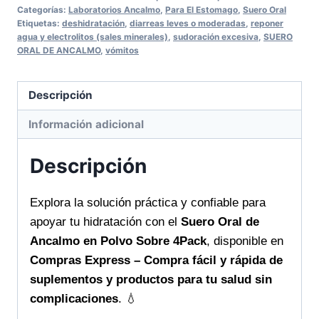
ANCALMO
Categorías:
Laboratorios Ancalmo
,
Para El Estomago
,
Suero Oral
EN
Etiquetas:
deshidratación
,
diarreas leves o moderadas
,
reponer
agua y electrolitos (sales minerales)
,
sudoración excesiva
,
SUERO
POLVO
ORAL DE ANCALMO
,
vómitos
SOBRE
4PACK
Descripción
restauración
rápida
Información adicional
de
líquidos
Descripción
para
tu
Explora la solución práctica y confiable para
bienestar
apoyar tu hidratación con el
Suero Oral de
cantidad
Ancalmo en Polvo Sobre 4Pack
, disponible en
Compras Express – Compra fácil y rápida de
suplementos y productos para tu salud sin
complicaciones
. 💧