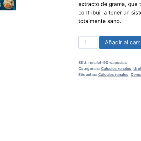
extracto de grama, que t
contribuir a tener un si
totalmente sano.
RENALOF
Añadir al carr
90
Cápsulas
SKU:
renalof-90-capsulas
cantidad
Categorías:
Cálculos renales
,
Ure
Etiquetas:
Cálculos renales
,
Compl