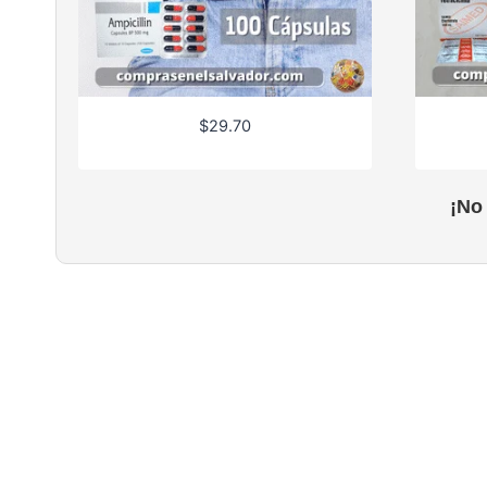
$
29.70
¡No