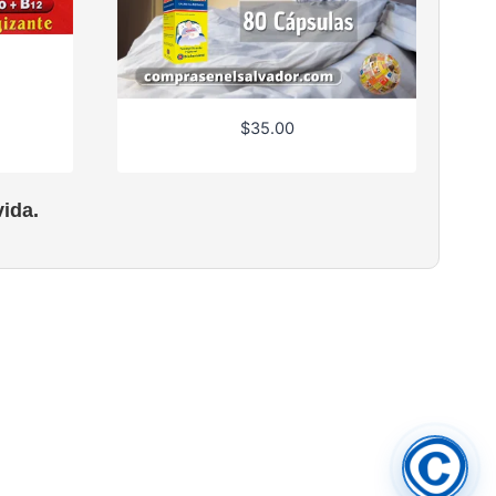
$
35.00
ida.