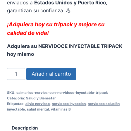
enviados a
Estados Unidos y Puerto Rico
,
garantizan su confianza. 💪
¡Adquiera hoy su tripack y mejore su
calidad de vida!
Adquiera su NERVIDOCE INYECTABLE TRIPACK
hoy mismo
Nervidoce
Añadir al carrito
25,000
D.A.
SKU:
calma-los-nervios-con-nervidoce-inyectable-tripack
Solución
Categoría:
Salud y Bienestar
Inyectable
Etiquetas:
alivio nervioso
,
nervidoce inyeccion
,
nervidoce solución
inyectable
,
salud mental
,
vitaminas B
-
Tripack
cantidad
Descripción