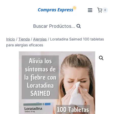
Saltar
al
0
Contenido
Buscar Prodúctos...
Inicio
/
Tienda
/
Alergias
/
Loratadina Saimed 100 tabletas
para alergias eficaces