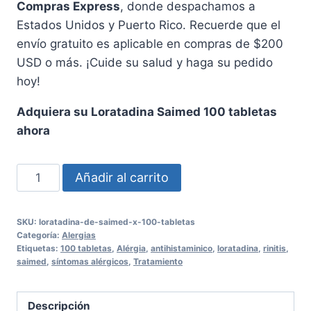
Compras Express
, donde despachamos a
Estados Unidos y Puerto Rico. Recuerde que el
envío gratuito es aplicable en compras de $200
USD o más. ¡Cuide su salud y haga su pedido
hoy!
Adquiera su Loratadina Saimed 100 tabletas
ahora
Loratadina
Añadir al carrito
Saimed
100
SKU:
loratadina-de-saimed-x-100-tabletas
tabletas
Categoría:
Alergias
para
Etiquetas:
100 tabletas
,
Alérgia
,
antihistaminico
,
loratadina
,
rinitis
,
saimed
,
síntomas alérgicos
,
Tratamiento
alergias
eficaces
cantidad
Descripción