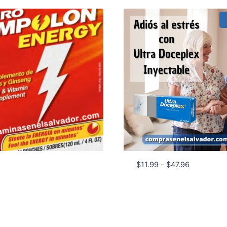
Rango
$
11.99
-
$
47.96
de
precios:
desde
$11.99
hasta