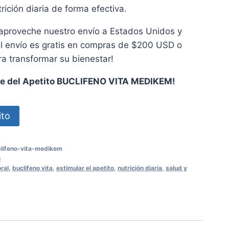
rición diaria de forma efectiva.
 aproveche nuestro envío a Estados Unidos y
el envío es gratis en compras de $200 USD o
a transformar su bienestar!
te del Apetito BUCLIFENO VITA MEDIKEM!
ito
clifeno-vita-medikem
o
ral
,
buclifeno vita
,
estimular el apetito
,
nutrición diaria
,
salud y