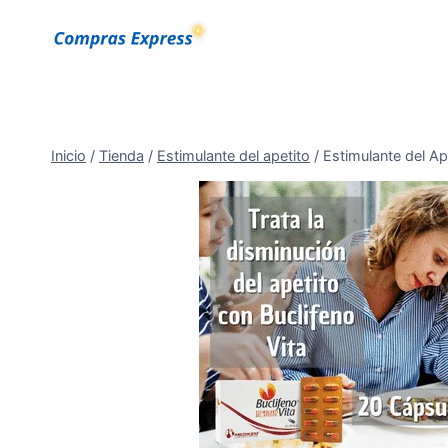
Saltar
al
Contenido
Inicio
/
Tienda
/
Estimulante del apetito
/
Estimulante del 