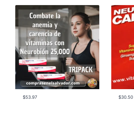
$
53.97
$
30.50