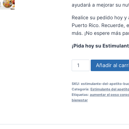
ayudará a mejorar su nut
Realice su pedido hoy y
Puerto Rico. Recuerde, 
más. ¡No espere más par
¡Pida hoy su Estimulan
Estimulante
Añadir al carr
del
Apetito
SKU:
estimulante-del-apetito-bu
BUCLIFENO
Categoría:
Estimulante del apetit
VITA
Etiquetas:
aumentar el peso corpo
bienestar
MEDIKEM
-
20
Tabletas