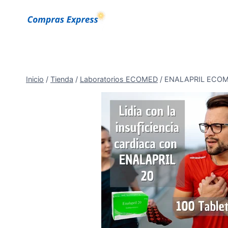
Saltar
al
Contenido
Inicio
/
Tienda
/
Laboratorios ECOMED
/
ENALAPRIL ECOME