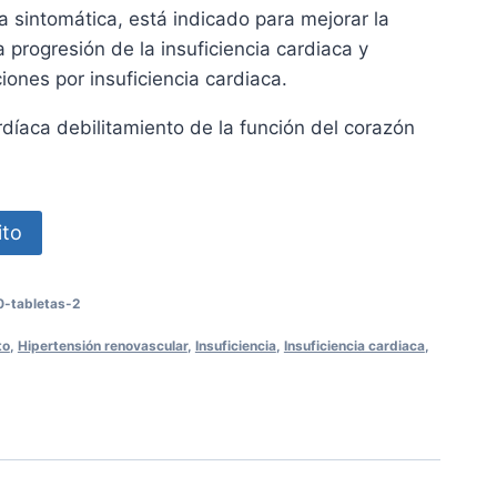
ca sintomática, está indicado para mejorar la
a progresión de la insuficiencia cardiaca y
ciones por insuficiencia cardiaca.
ardíaca debilitamiento de la función del corazón
ito
-tabletas-2
to
,
Hipertensión renovascular
,
Insuficiencia
,
Insuficiencia cardiaca
,