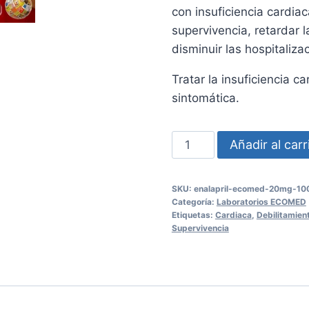
con insuficiencia cardia
supervivencia, retardar l
disminuir las hospitaliza
Tratar la insuficiencia c
sintomática.
ENALAPRIL
Añadir al carr
ECOMED
20mg
SKU:
enalapril-ecomed-20mg-100
100
Categoría:
Laboratorios ECOMED
Tabletas
Etiquetas:
Cardiaca
,
Debilitamien
Supervivencia
cantidad