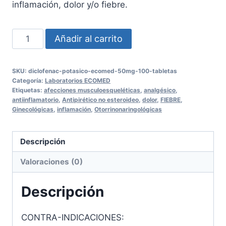
inflamación, dolor y/o fiebre.
DICLOFENAC
Añadir al carrito
POTASICO
ECOMED
SKU:
diclofenac-potasico-ecomed-50mg-100-tabletas
50mg
Categoría:
Laboratorios ECOMED
100
Etiquetas:
afecciones musculoesqueléticas
,
analgésico
,
antiinflamatorio
,
Antipirético no esteroideo
,
dolor
,
FIEBRE
,
Tabletas
Ginecológicas
,
inflamación
,
Otorrinonaringológicas
cantidad
Descripción
Valoraciones (0)
Descripción
CONTRA-INDICACIONES: