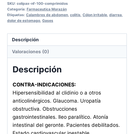
SKU:
colipax-nf-100-comprimidos
COMPRIMIDOS
Categoría:
Farmaceutica Morazán
cantidad
Etiquetas:
Calambres de abdomen
,
colitis
,
Cólon irritable
,
diarrea
,
dolor de estomago
,
Gases
Descripción
Valoraciones (0)
Descripción
CONTRA-INDICACIONES:
Hipersensibilidad al clidinio o a otros
anticolinérgicos. Glaucoma. Uropatía
obstructiva. Obstrucciones
gastrointestinales. Ileo paralítico. Atonía
intestinal del geronte. Pacientes debilitados.
Estado cardiovascular inestable,