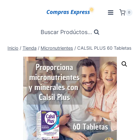
Saltar
al
0
Contenido
Buscar Prodúctos...
Inicio
/
Tienda
/
Micronutrientes
/
CALSIL PLUS 60 Tabletas