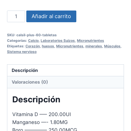
CALSIL
Añadir al carrito
PLUS
60
SKU:
calsil-plus-60-tabletas
Tabletas
Categorías:
Calcio
,
Laboratorios Suizos
,
Micronutrientes
cantidad
Etiquetas:
Corazón
,
huesos
,
Micronutrientes
,
minerales
,
Músculos
,
Sistema nervioso
Descripción
Valoraciones (0)
Descripción
Vitamina D —– 200.00UI
Manganeso —- 1.80MG
Boro ————– 250.00MCG