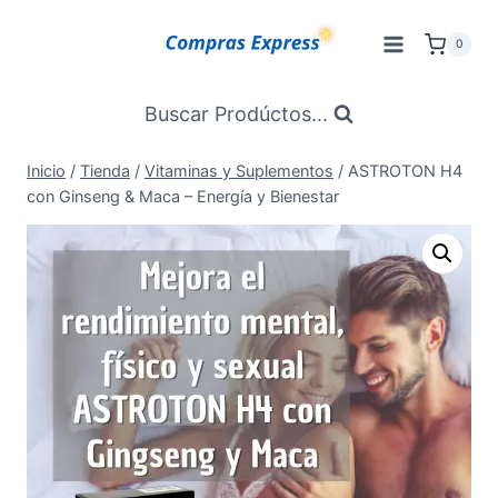
Saltar
al
0
Contenido
Buscar Prodúctos...
Inicio
/
Tienda
/
Vitaminas y Suplementos
/
ASTROTON H4
con Ginseng & Maca – Energía y Bienestar