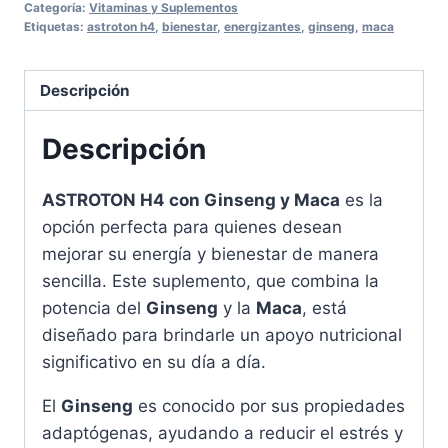
Categoría:
Vitaminas y Suplementos
&
Etiquetas:
astroton h4
,
bienestar
,
energizantes
,
ginseng
,
maca
Maca
-
Descripción
Energía
y
Descripción
Bienestar
cantidad
ASTROTON H4 con Ginseng y Maca
es la
opción perfecta para quienes desean
mejorar su energía y bienestar de manera
sencilla. Este suplemento, que combina la
potencia del
Ginseng
y la
Maca
, está
diseñado para brindarle un apoyo nutricional
significativo en su día a día.
El
Ginseng
es conocido por sus propiedades
adaptógenas, ayudando a reducir el estrés y