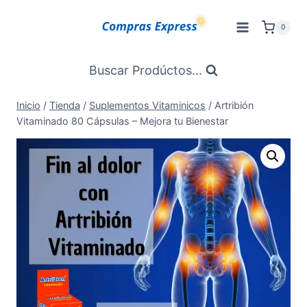
Saltar
al
0
Contenido
Buscar Prodúctos...
Inicio
/
Tienda
/
Suplementos Vitaminicos
/
Artribión
Vitaminado 80 Cápsulas – Mejora tu Bienestar