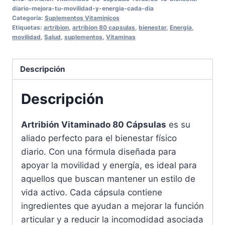
Cápsulas
diario-mejora-tu-movilidad-y-energia-cada-dia
-
Categoría:
Suplementos Vitaminicos
Etiquetas:
artribion
,
artribion 80 capsulas
,
bienestar
,
Energía
,
Mejora
movilidad
,
Salud
,
suplementos
,
Vitaminas
tu
Bienestar
Descripción
cantidad
Descripción
Artribión Vitaminado 80 Cápsulas
es su
aliado perfecto para el bienestar físico
diario. Con una fórmula diseñada para
apoyar la movilidad y energía, es ideal para
aquellos que buscan mantener un estilo de
vida activo. Cada cápsula contiene
ingredientes que ayudan a mejorar la función
articular y a reducir la incomodidad asociada