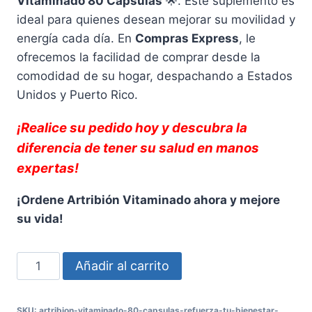
Vitaminado 80 Cápsulas
🌟. Este suplemento es
ideal para quienes desean mejorar su movilidad y
energía cada día. En
Compras Express
, le
ofrecemos la facilidad de comprar desde la
comodidad de su hogar, despachando a Estados
Unidos y Puerto Rico.
¡Realice su pedido hoy y descubra la
diferencia de tener su salud en manos
expertas!
¡Ordene Artribión Vitaminado ahora y mejore
su vida!
Artribión
Añadir al carrito
Vitaminado
80
SKU:
artribion-vitaminado-80-capsulas-refuerza-tu-bienestar-