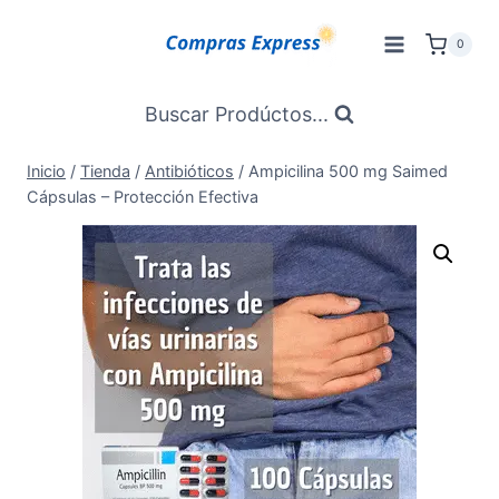
Saltar
al
0
Contenido
Buscar Prodúctos...
Inicio
/
Tienda
/
Antibióticos
/
Ampicilina 500 mg Saimed
Cápsulas – Protección Efectiva