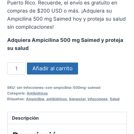
Puerto Rico. Recuerde, el envío es gratuito en
compras de $200 USD o más. ¡Adquiera su
Ampicilina 500 mg Saimed hoy y proteja su salud
sin complicaciones!
Adquiera Ampicilina 500 mg Saimed y proteja
su salud
Ampicilina
Añadir al carrito
500
mg
SKU:
sin-infecciones-con-ampicilina-500mg-saimed
Saimed
Categoría:
Antibióticos
Cápsulas
Etiquetas:
Ampicilina
,
antibióticos
,
bienestar
,
infecciones
,
Salud
-
Protección
Descripción
Efectiva
cantidad