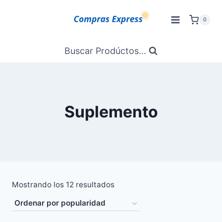
Saltar
al
0
Contenido
Buscar Prodúctos...
Suplemento
Ordenado
Mostrando los 12 resultados
por
popularidad