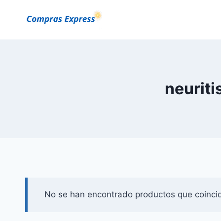
Saltar
al
Contenido
neuriti
No se han encontrado productos que coincid