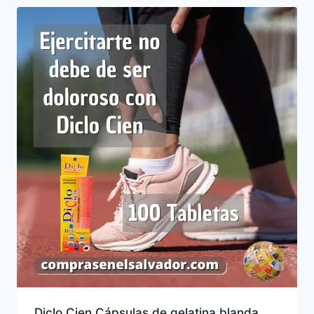
bajo
a
alto
Diclo Cien Cápsulas de gelatina blanda