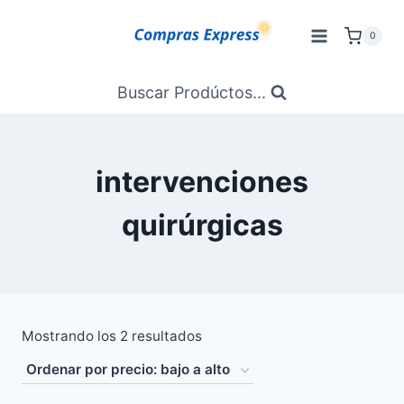
Saltar
al
0
Contenido
Buscar Prodúctos...
intervenciones
quirúrgicas
Ordenado
Mostrando los 2 resultados
por
precio: