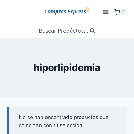
Saltar
al
0
Contenido
Buscar Prodúctos...
hiperlipidemia
No se han encontrado productos que
coincidan con tu selección.