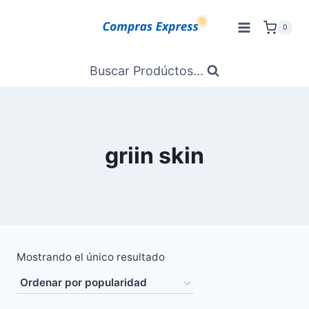
Saltar
al
0
Contenido
Buscar Prodúctos...
griin skin
Mostrando el único resultado