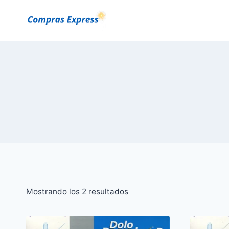
Saltar
al
Contenido
Ordenado
Mostrando los 2 resultados
por
popularidad