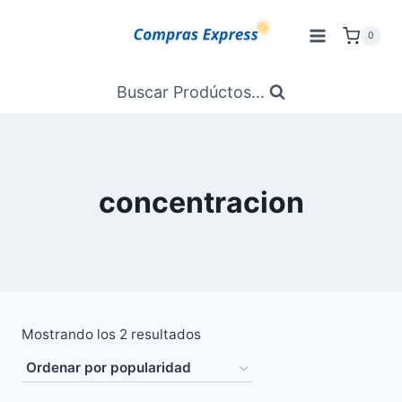
Saltar
al
0
Contenido
Buscar Prodúctos...
concentracion
Ordenado
Mostrando los 2 resultados
por
popularidad