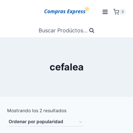
Saltar
al
0
Contenido
Buscar Prodúctos...
cefalea
Ordenado
Mostrando los 2 resultados
por
popularidad