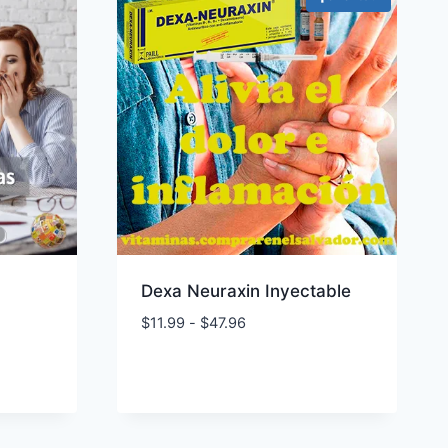
Dexa Neuraxin Inyectable
Rango
$
11.99
-
$
47.96
de
precios:
desde
$11.99
hasta