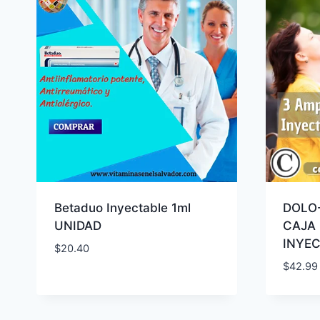
Betaduo Inyectable 1ml
DOLO
UNIDAD
CAJA
INYE
$
20.40
$
42.99