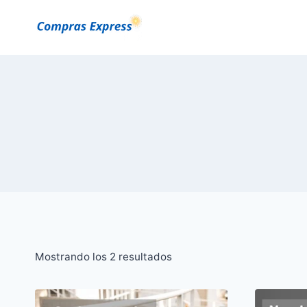
Saltar
al
Contenido
Ordenado
Mostrando los 2 resultados
por
popularidad